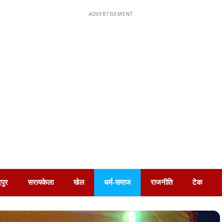
ADVERTISEMENT
पुर
सरायकेला
खेल
धर्म-समाज
राजनीति
टेक