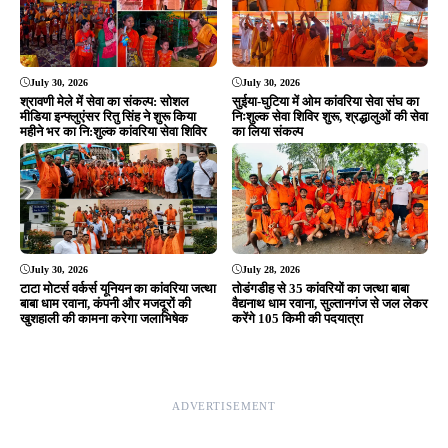
July 30, 2026
July 30, 2026
श्रावणी मेले में सेवा का संकल्प: सोशल
सुईया-घुटिया में ओम कांवरिया सेवा संघ का
मीडिया इन्फ्लुएंसर रितु सिंह ने शुरू किया
निःशुल्क सेवा शिविर शुरू, श्रद्धालुओं की सेवा
महीने भर का नि:शुल्क कांवरिया सेवा शिविर
का लिया संकल्प
July 30, 2026
July 28, 2026
टाटा मोटर्स वर्कर्स यूनियन का कांवरिया जत्था
तोडंगडीह से 35 कांवरियों का जत्था बाबा
बाबा धाम रवाना, कंपनी और मजदूरों की
वैद्यनाथ धाम रवाना, सुल्तानगंज से जल लेकर
खुशहाली की कामना करेगा जलाभिषेक
करेंगे 105 किमी की पदयात्रा
ADVERTISEMENT