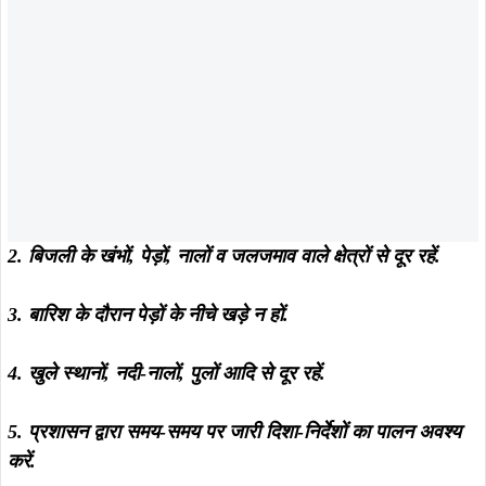
August 5, 2026
August 5, 2026
सरायकेला में दिशोम गुरु शिबू सोरेन की
कुचाई में GPDP पर दो दिवसीय प्रशिक्षण
प्रतिमा स्थापना का भूमि पूजन, प्रथम
संपन्न, पंचायत प्रतिनिधियों को विकास
पुण्यतिथि पर नेताओं ने दी श्रद्धांजलि
योजना बनाने की दी गई जानकारी
August 4, 2026
August 4, 2026
आरआईटी : फरार वारंटियों पर आरआईटी
सरायकेला : तिरुलडीह पुलिस की बड़ी
थाना पुलिस का बड़ा प्रहार, दो अभियुक्त
सफलता, गैस गोदाम से चोरी हुए 56 सिलेंडर
गिरफ्तार, भेजे गए जेल…
बरामद, सभी आरोपी गिरफ्तार…