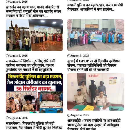
Editor & Publisher - Tripurari Goutam
24×7 News. Fast, Fair, Fearless
Site Links
About Us
|
Disclaimer
|
Contact us
|
Privacy Policy
DMCA
|
Rss Feed
|
Join Our Team
Follow Now
© 2026 Jansamvad24.com All rights reserved