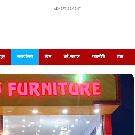
ADVERTISEMENT
पुर
सरायकेला
खेल
धर्म-समाज
राजनीति
टेक