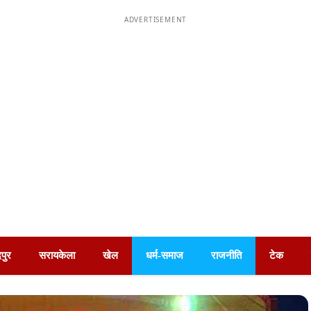
ADVERTISEMENT
पुर
सरायकेला
खेल
धर्म-समाज
राजनीति
टेक