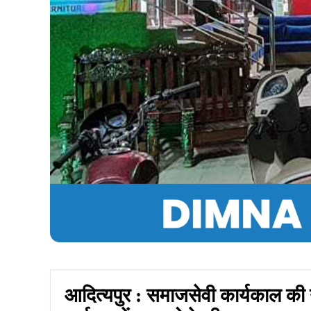
आदित्यपुर : समाजसेवी कार्यकाल की गू