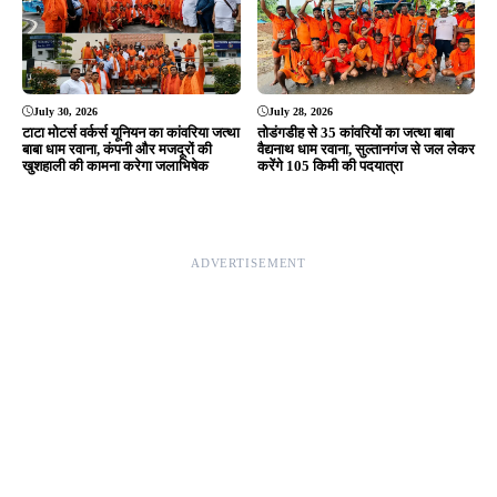
Editor & Publisher - Tripurari Goutam
24×7 News. Fast, Fair, Fearless